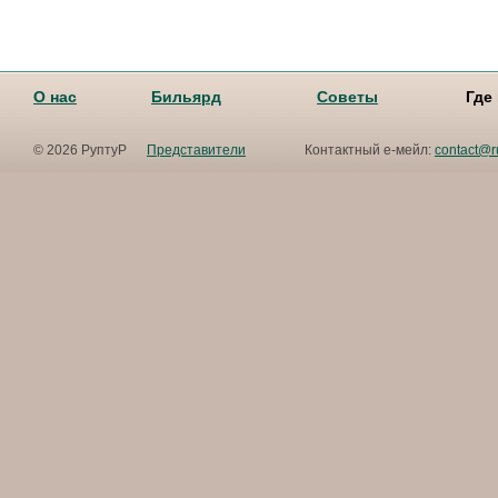
О нас
Бильярд
Советы
Где
© 2026 РуптуР
Представители
Контактный е-мейл:
contact@r