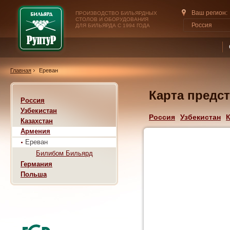
Ваш регион:
ПРОИЗВОДСТВО БИЛЬЯРДНЫХ
СТОЛОВ И ОБОРУДОВАНИЯ
Россия
ДЛЯ БИЛЬЯРДА С 1994 ГОДА
Главная
Ереван
Карта предс
Россия
Узбекистан
Россия
Узбекистан
К
Казахстан
Армения
Ереван
Билибом Бильярд
Германия
Польша