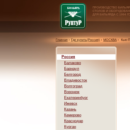
ПРОИЗВОДСТВО БИЛЬЯ
СТОЛОВ И ОБОРУДОВАН
ДЛЯ БИЛЬЯРДА С 1994 Г
Главная
Где купить(Россия)
МОСКВА
Кью-П
Россия
Балаково
Барнаул
Белгород
Владивосток
Волгоград
Воронеж
Екатеринбург
Ижевск
Казань
Кемерово
Краснодар
Курган