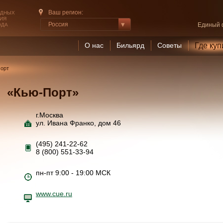
Ваш регион:
РДНЫХ
ИЯ
Россия
Единый 
ОДА
О нас
Бильярд
Советы
Где куп
орт
«Кью-Порт»
г.Москва
ул. Ивана Франко, дом 46
(495) 241-22-62
8 (800) 551-33-94
пн-пт 9:00 - 19:00 МСК
www.cue.ru