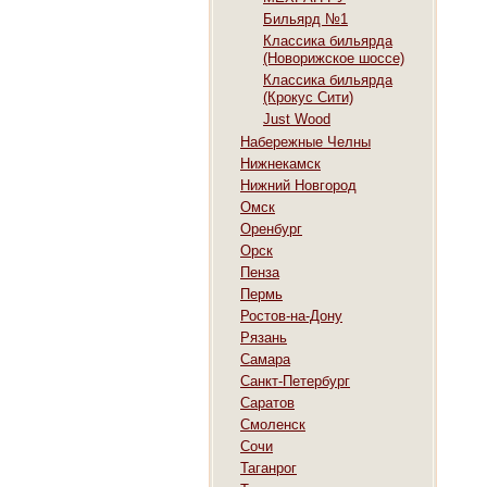
Бильярд №1
Классика бильярда
(Новорижское шоссе)
Классика бильярда
(Крокус Сити)
Just Wood
Набережные Челны
Нижнекамск
Нижний Новгород
Омск
Оренбург
Орск
Пенза
Пермь
Ростов-на-Дону
Рязань
Самара
Санкт-Петербург
Саратов
Смоленск
Сочи
Таганрог