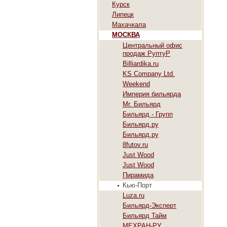
Курск
Липецк
Махачкала
МОСКВА
Центральный офис
продаж РуптуР
Billiardika.ru
KS Company Ltd.
Weekend
Империя бильярда
Mr. Бильярд
Бильярд - Групп
Бильярд.ру
Бильярд.ру
8futov.ru
Just Wood
Just Wood
Пирамида
Кью-Порт
Luza.ru
Бильярд-Эксперт
Бильярд Тайм
МЕХРАН-РУ